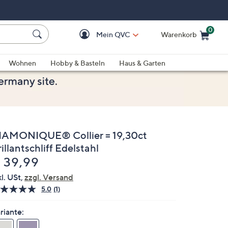
0
Mein QVC
Warenkorb
Einkaufswagen ist le
Wohnen
Hobby & Basteln
Haus & Garten
IAMONIQUE® Collier = 19,30ct
illantschliff Edelstahl
elöscht
 39,99
kl. USt,
zzgl. Versand
5.0
(1)
Bewertung
lesen.
Link
riante:
auf
derselben