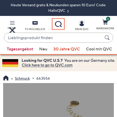
Heute Versand gratis & Neukunden sparen 10 Euro! Code:
Zum
Hauptinhalt
HalloQVC
springen
0
MENÜ
WARENKORB
TV-RÜCKBLICK
MEIN QVC
Lieblingsprodukt
finden
Wenn
Tagesangebot
Neu
30 Jahre QVC
Cool mit QVC
Vorschläge
verfügbar
sind,
verwenden
Sie
Schmuck
663556
die
Pfeiltasten
nach
oben
und
nach