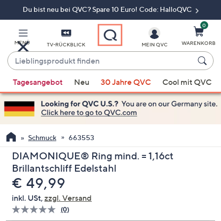
Du bist neu bei QVC? Spare 10 Euro! Code: HalloQVC
Zum
Hauptinhalt
springen
0
MENÜ
WARENKORB
TV-RÜCKBLICK
MEIN QVC
Lieblingsprodukt
finden
Wenn
Tagesangebot
Neu
30 Jahre QVC
Cool mit QVC
Vorschläge
verfügbar
sind,
verwenden
Sie
Schmuck
663553
die
DIAMONIQUE® Ring mind. = 1,16ct
Pfeiltasten
Brillantschliff Edelstahl
nach
Gelöscht
€ 49,99
oben
und
inkl. USt,
zzgl. Versand
nach
(0)
Bisher
unten