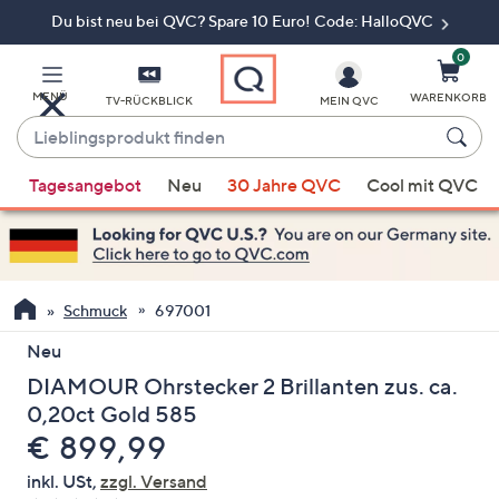
Du bist neu bei QVC? Spare 10 Euro! Code: HalloQVC
Zum
Hauptinhalt
springen
0
MENÜ
WARENKORB
TV-RÜCKBLICK
MEIN QVC
Lieblingsprodukt
finden
Wenn
Tagesangebot
Neu
30 Jahre QVC
Cool mit QVC
Vorschläge
verfügbar
sind,
verwenden
Sie
Schmuck
697001
die
Neu
Pfeiltasten
DIAMOUR Ohrstecker 2 Brillanten zus. ca.
nach
oben
0,20ct Gold 585
und
Gelöscht
€ 899,99
nach
inkl. USt,
zzgl. Versand
unten