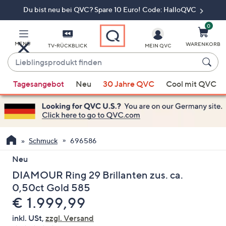
Du bist neu bei QVC? Spare 10 Euro! Code: HalloQVC
Zum
Hauptinhalt
springen
0
MENÜ
WARENKORB
TV-RÜCKBLICK
MEIN QVC
Lieblingsprodukt
finden
Wenn
Tagesangebot
Neu
30 Jahre QVC
Cool mit QVC
Vorschläge
verfügbar
sind,
verwenden
Sie
Schmuck
696586
die
Neu
Pfeiltasten
DIAMOUR Ring 29 Brillanten zus. ca.
nach
oben
0,50ct Gold 585
und
Gelöscht
€ 1.999,99
nach
inkl. USt,
zzgl. Versand
unten