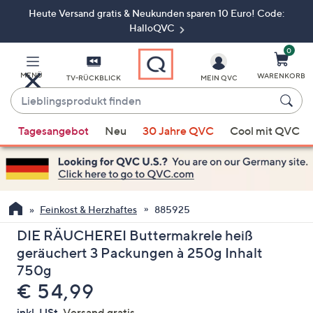
Heute Versand gratis & Neukunden sparen 10 Euro! Code:
Zum
Hauptinhalt
HalloQVC
springen
0
MENÜ
WARENKORB
TV-RÜCKBLICK
MEIN QVC
Lieblingsprodukt
finden
Wenn
Tagesangebot
Neu
30 Jahre QVC
Cool mit QVC
Vorschläge
verfügbar
sind,
verwenden
Sie
Feinkost & Herzhaftes
885925
die
DIE RÄUCHEREI Buttermakrele heiß
Pfeiltasten
geräuchert 3 Packungen à 250g Inhalt
nach
750g
oben
Gelöscht
€ 54,99
und
nach
inkl. USt,
Versand gratis