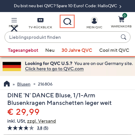
Du bist neu bei QVC? Spare 10 Euro! Code: HalloQVC
Zum
Hauptinhalt
springen
0
MENÜ
WARENKORB
TV-RÜCKBLICK
MEIN QVC
Lieblingsprodukt
finden
Wenn
Tagesangebot
Neu
30 Jahre QVC
Cool mit QVC
Vorschläge
verfügbar
sind,
verwenden
Sie
Blusen
216806
die
DINE 'N' DANCE Bluse, 1/1-Arm
Pfeiltasten
Blusenkragen Manschetten leger weit
nach
Gelöscht
€ 29,99
oben
und
inkl. USt,
zzgl. Versand
nach
3.8
(5)
5
unten