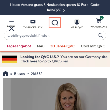
Heute Versand gratis & Neukunden sparen 10 Euro! Code:
Zum
Hauptinhalt
HalloQVC
springen
0
MENÜ
WARENKORB
TV-RÜCKBLICK
MEIN QVC
Lieblingsprodukt
finden
Wenn
Tagesangebot
Neu
30 Jahre QVC
Cool mit QVC
Vorschläge
verfügbar
sind,
verwenden
Sie
Blusen
216682
die
Pfeiltasten
nach
oben
und
nach