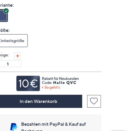
lesen.
riante:
Link
auf
derselben
Seite.
öße:
Einheitsgröße
nge:
In den Warenkorb
Bezahlen mit PayPal & Kauf auf