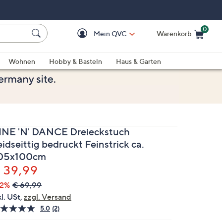
0
Mein QVC
Warenkorb
Einkaufswagen ist le
Wohnen
Hobby & Basteln
Haus & Garten
INE 'N' DANCE Dreieckstuch
idseittig bedruckt Feinstrick ca.
05x100cm
elöscht
 39,99
42%
€ 69,99
kl. USt,
zzgl. Versand
5.0
(2)
2
Bewertungen