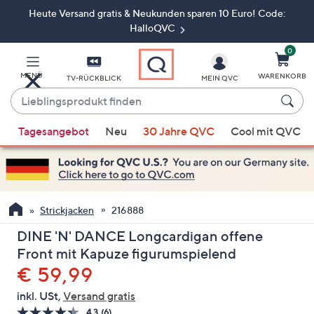
Heute Versand gratis & Neukunden sparen 10 Euro! Code:
Zum
Hauptinhalt
HalloQVC
springen
0
MENÜ
WARENKORB
TV-RÜCKBLICK
MEIN QVC
Lieblingsprodukt
finden
Wenn
Tagesangebot
Neu
30 Jahre QVC
Cool mit QVC
Vorschläge
verfügbar
sind,
verwenden
Sie
Strickjacken
216888
die
DINE 'N' DANCE Longcardigan offene
Pfeiltasten
Front mit Kapuze figurumspielend
nach
Gelöscht
€ 59,99
oben
und
inkl. USt,
Versand gratis
nach
4.3
(6)