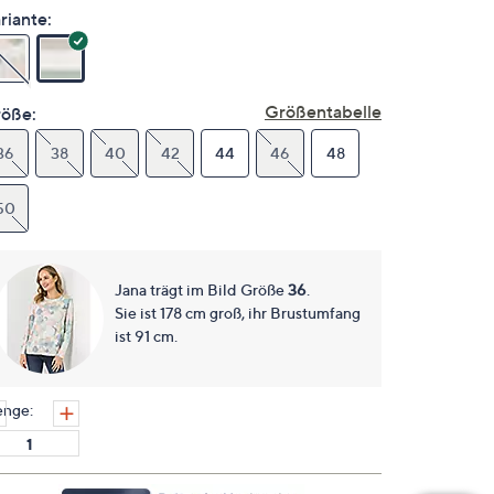
lesen.
riante:
Link
auf
derselben
Seite.
Größentabelle
öße:
36
38
40
42
44
46
48
50
Jana trägt im Bild Größe
36
.
Sie ist 178 cm groß, ihr Brustumfang
ist 91 cm.
nge: