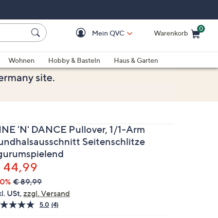
0
Mein QVC
Warenkorb
Einkaufswagen ist le
Wohnen
Hobby & Basteln
Haus & Garten
INE 'N' DANCE Pullover, 1/1-Arm
undhalsausschnitt Seitenschlitze
igurumspielend
elöscht
 44,99
50%
€ 89,99
kl. USt,
zzgl. Versand
5.0
(4)
4
Bewertungen