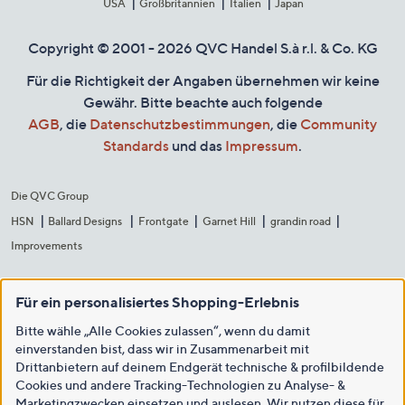
USA
Großbritannien
Italien
Japan
Copyright © 2001 - 2026 QVC Handel S.à r.l. & Co. KG
Für die Richtigkeit der Angaben übernehmen wir keine
Gewähr. Bitte beachte auch folgende
AGB
, die
Datenschutzbestimmungen
, die
Community
Standards
und das
Impressum
.
Die QVC Group
HSN
Ballard Designs
Frontgate
Garnet Hill
grandin road
Improvements
Für ein personalisiertes Shopping-Erlebnis
Bitte wähle „Alle Cookies zulassen“, wenn du damit
einverstanden bist, dass wir in Zusammenarbeit mit
Drittanbietern auf deinem Endgerät technische & profilbildende
Cookies und andere Tracking-Technologien zu Analyse- &
Marketingzwecken einsetzen und auslesen. Wir nutzen diese für