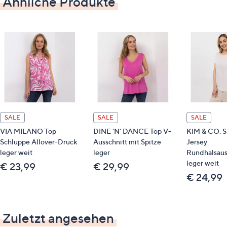
Ähnliche Produkte
Hilfe nehmen.
SALE
SALE
SALE
VIA MILANO Top
DINE 'N' DANCE Top V-
KIM & CO. Sh
Schluppe Allover-Druck
Ausschnitt mit Spitze
Jersey
leger weit
leger
Rundhalsaus
leger weit
€ 23,99
€ 29,99
€ 24,99
Zuletzt angesehen