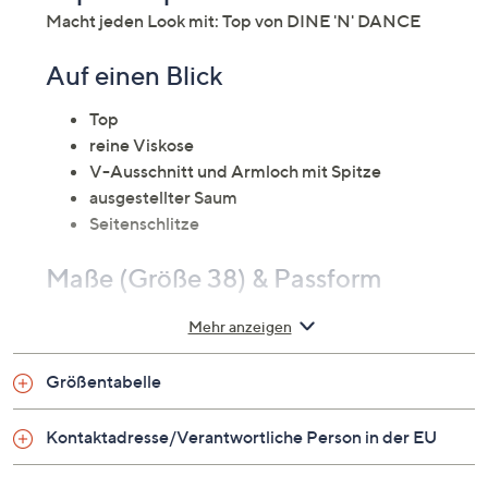
Macht jeden Look mit: Top von DINE 'N' DANCE
Auf einen Blick
Top
reine Viskose
V-Ausschnitt und Armloch mit Spitze
ausgestellter Saum
Seitenschlitze
Maße (Größe 38) & Passform
Länge: ca. 68 cm
Mehr anzeigen
leger weit
Größentabelle
Material
Kontaktadresse/Verantwortliche Person in der EU
100 % Viskose