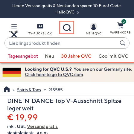
Heute Versand gratis & Neukunden sparen 10 Euro! Code:
Zum
Hauptinhalt
HalloQVC
springen
0
MENÜ
WARENKORB
TV-RÜCKBLICK
MEIN QVC
Lieblingsprodukt
finden
Wenn
Tagesangebot
Neu
30 Jahre QVC
Cool mit QVC
Vorschläge
verfügbar
sind,
verwenden
Sie
Shirts & Tops
215585
die
DINE 'N' DANCE Top V-Ausschnitt Spitze
Pfeiltasten
leger weit
nach
Gelöscht
€ 19,99
oben
und
inkl. USt,
Versand gratis
nach
4.0
(1)