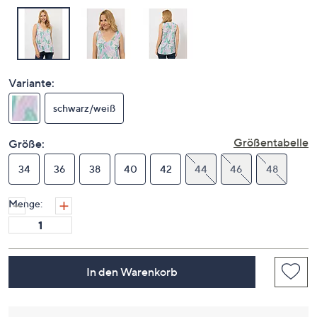
Variante:
schwarz/weiß
Größentabelle
Größe:
34
36
38
40
42
44
46
48
Menge:
In den Warenkorb