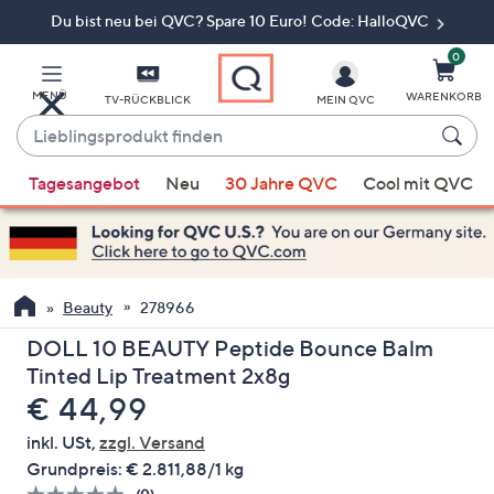
Du bist neu bei QVC? Spare 10 Euro! Code: HalloQVC
Zum
Hauptinhalt
springen
0
MENÜ
WARENKORB
TV-RÜCKBLICK
MEIN QVC
Lieblingsprodukt
finden
Wenn
Tagesangebot
Neu
30 Jahre QVC
Cool mit QVC
Vorschläge
verfügbar
sind,
verwenden
Sie
Beauty
278966
die
DOLL 10 BEAUTY Peptide Bounce Balm
Pfeiltasten
Tinted Lip Treatment 2x8g
nach
Gelöscht
€ 44,99
oben
und
inkl. USt,
zzgl. Versand
nach
Grundpreis:
€ 2.811,88/1 kg
unten