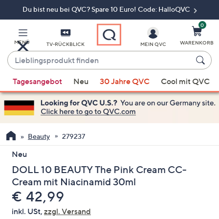
Du bist neu bei QVC? Spare 10 Euro! Code: HalloQVC
Zum
Hauptinhalt
springen
0
MENÜ
WARENKORB
TV-RÜCKBLICK
MEIN QVC
Lieblingsprodukt
finden
Wenn
Tagesangebot
Neu
30 Jahre QVC
Cool mit QVC
Vorschläge
verfügbar
sind,
verwenden
Sie
Beauty
279237
die
Neu
Pfeiltasten
DOLL 10 BEAUTY The Pink Cream CC-
nach
oben
Cream mit Niacinamid 30ml
und
Gelöscht
€ 42,99
nach
inkl. USt,
zzgl. Versand
unten