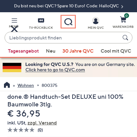
Du bist neu bei QVC? Spare 10 Euro! Code: HalloQVC
Zum
Hauptinhalt
springen
0
MENÜ
WARENKORB
TV-RÜCKBLICK
MEIN QVC
Lieblingsprodukt
finden
Wenn
Tagesangebot
Neu
30 Jahre QVC
Cool mit QVC
Vorschläge
verfügbar
sind,
verwenden
Sie
Wohnen
800375
die
done.® Handtuch-Set DELUXE uni 100%
Pfeiltasten
Baumwolle 3tlg.
nach
Gelöscht
€ 36,95
oben
und
inkl. USt,
zzgl. Versand
nach
(0)
Bisher
unten