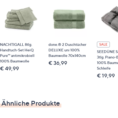
Pflege
Maschinenwäsche
Identifikationsnummer
GTIN: 720264621451
NACHTIGALL 8tlg.
done.® 2 Duschtücher
SALE
Handtuch-Set HeiQ
DELUXE uni 100%
SEEDÜNE Sa
Bitte beachten
Pure™ antimikrobiell
Baumwolle 70x140cm
3tlg. Piano-
100% Baumwolle
€ 36,99
100% Baumwo
Dieser Artikel ist nicht an einen Paketshop oder
€ 49,99
Schleife
eine Packstation bestellbar.
€ 19,99
Qualitätshinweise
Ähnliche Produkte
STANDARD 100 by OEKO-TEX®