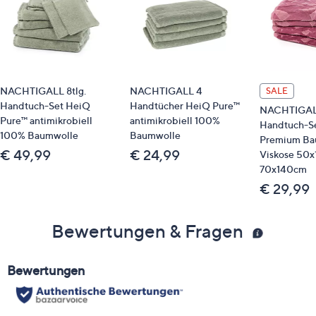
NACHTIGALL 8tlg.
NACHTIGALL 4
SALE
Handtuch-Set HeiQ
Handtücher HeiQ Pure™
NACHTIGA
Pure™ antimikrobiell
antimikrobiell 100%
Handtuch-Set
100% Baumwolle
Baumwolle
Premium Ba
€ 49,99
€ 24,99
Viskose 50
70x140cm
€ 29,99
Bewertungen & Fragen