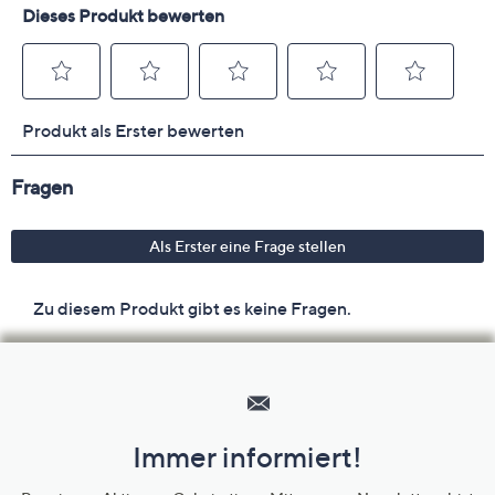
Hilfeseiten,
Service
und
Immer informiert!
Unternehmensinformationen