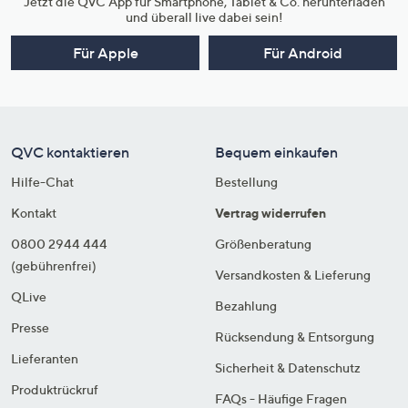
Jetzt die QVC App für Smartphone, Tablet & Co. herunterladen
und überall live dabei sein!
Für Apple
Für Android
QVC kontaktieren
Bequem einkaufen
Hilfe-Chat
Bestellung
Kontakt
Vertrag widerrufen
0800 2944 444
Größenberatung
(gebührenfrei)
Versandkosten & Lieferung
QLive
Bezahlung
Presse
Rücksendung & Entsorgung
Lieferanten
Sicherheit & Datenschutz
Produktrückruf
FAQs - Häufige Fragen