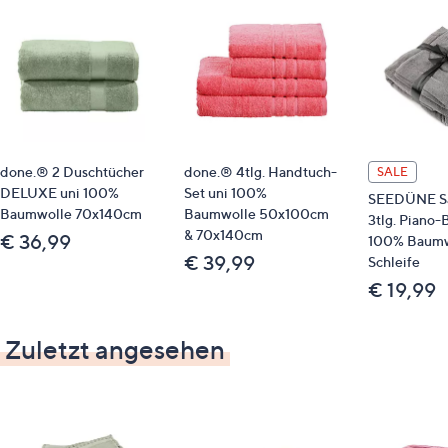
done.® 2 Duschtücher
done.® 4tlg. Handtuch-
SALE
DELUXE uni 100%
Set uni 100%
SEEDÜNE Sa
Baumwolle 70x140cm
Baumwolle 50x100cm
3tlg. Piano-
& 70x140cm
€ 36,99
100% Baumwo
€ 39,99
Schleife
€ 19,99
Zuletzt angesehen