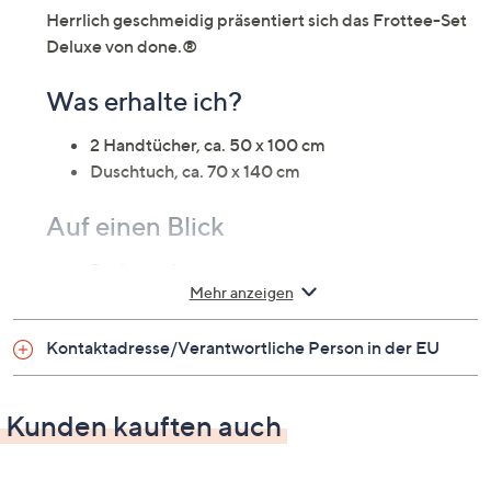
Herrlich geschmeidig präsentiert sich das Frottee-Set
Deluxe von done.®
Was erhalte ich?
2 Handtücher, ca. 50 x 100 cm
Duschtuch, ca. 70 x 140 cm
Auf einen Blick
Design: uni
Mehr anzeigen
Gewicht
Kontaktadresse/Verantwortliche Person in der EU
ca. 550 g/m²
Material
Kunden kauften auch
100 % Baumwolle (Zwirnfrottier)