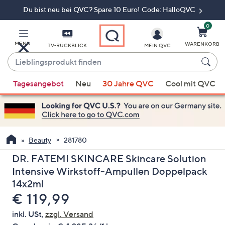
Du bist neu bei QVC? Spare 10 Euro! Code: HalloQVC
Zum
Hauptinhalt
springen
0
MENÜ
WARENKORB
TV-RÜCKBLICK
MEIN QVC
Lieblingsprodukt
finden
Wenn
Tagesangebot
Neu
30 Jahre QVC
Cool mit QVC
Vorschläge
verfügbar
sind,
verwenden
Sie
Beauty
281780
die
DR. FATEMI SKINCARE Skincare Solution
Pfeiltasten
Intensive Wirkstoff-Ampullen Doppelpack
nach
14x2ml
oben
Gelöscht
€ 119,99
und
nach
inkl. USt,
zzgl. Versand
unten