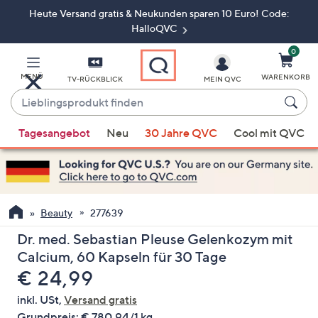
Heute Versand gratis & Neukunden sparen 10 Euro! Code:
Zum
Hauptinhalt
HalloQVC
springen
0
MENÜ
WARENKORB
TV-RÜCKBLICK
MEIN QVC
Lieblingsprodukt
finden
Wenn
Tagesangebot
Neu
30 Jahre QVC
Cool mit QVC
Vorschläge
verfügbar
sind,
verwenden
Sie
Beauty
277639
die
Dr. med. Sebastian Pleuse Gelenkozym mit
Pfeiltasten
Calcium, 60 Kapseln für 30 Tage
nach
Gelöscht
€ 24,99
oben
und
inkl. USt,
Versand gratis
nach
Grundpreis:
€ 780,94/1 kg