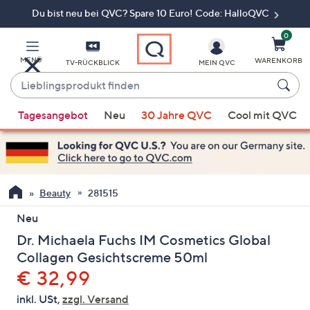
Du bist neu bei QVC? Spare 10 Euro! Code: HalloQVC
Zum
Hauptinhalt
springen
0
MENÜ
WARENKORB
TV-RÜCKBLICK
MEIN QVC
Lieblingsprodukt
finden
Wenn
Tagesangebot
Neu
30 Jahre QVC
Cool mit QVC
Vorschläge
verfügbar
sind,
verwenden
Sie
Beauty
281515
die
Neu
Pfeiltasten
Dr. Michaela Fuchs IM Cosmetics Global
nach
oben
Collagen Gesichtscreme 50ml
und
Gelöscht
€ 32,99
nach
inkl. USt,
zzgl. Versand
unten