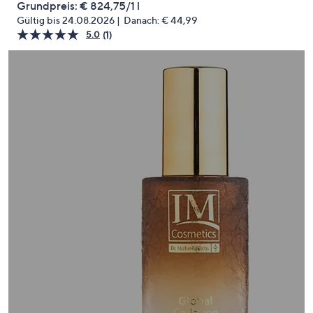
Grundpreis:
€ 824,75/1 l
oder
Gültig bis 24.08.2026
Danach:
€ 44,99
wischen
5.0
(1)
Bewertung
Sie
lesen.
Link
auf
auf
Touch-
derselben
Seite.
Geräten
nach
links
bzw.
rechts,
um
diese
anzuzeigen.