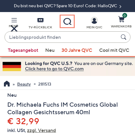
Du bist neu bei QVC? Spare 10 Euro! Code: HalloQVC
Zum
Hauptinhalt
springen
0
MENÜ
WARENKORB
TV-RÜCKBLICK
MEIN QVC
Lieblingsprodukt
finden
Wenn
Tagesangebot
Neu
30 Jahre QVC
Cool mit QVC
Vorschläge
verfügbar
sind,
verwenden
Sie
Beauty
281513
die
Neu
Pfeiltasten
Dr. Michaela Fuchs IM Cosmetics Global
nach
oben
Collagen Gesichtsserum 40ml
und
Gelöscht
€ 32,99
nach
inkl. USt,
zzgl. Versand
unten