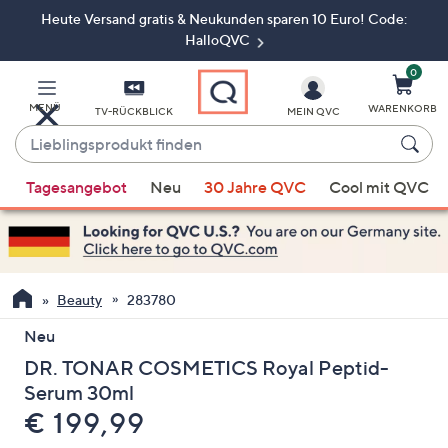
Heute Versand gratis & Neukunden sparen 10 Euro! Code:
Zum
Hauptinhalt
HalloQVC
springen
0
MENÜ
WARENKORB
TV-RÜCKBLICK
MEIN QVC
Lieblingsprodukt
finden
Wenn
Tagesangebot
Neu
30 Jahre QVC
Cool mit QVC
Vorschläge
verfügbar
sind,
verwenden
Sie
Beauty
283780
die
Neu
Pfeiltasten
DR. TONAR COSMETICS Royal Peptid-
nach
oben
Serum 30ml
und
Gelöscht
€ 199,99
nach