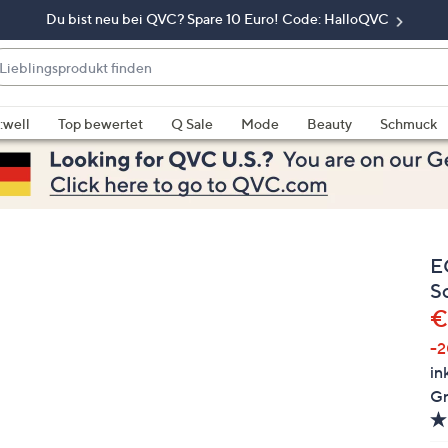
Du bist neu bei QVC? Spare 10 Euro! Code: HalloQVC
eblingsprodukt
nden
enn
rschläge
:well
Top bewertet
Q Sale
Mode
Beauty
Schmuck
rfügbar
nd,
erwenden
e
e
E
eiltasten
ach
S
ben
G
€
nd
-
ach
in
nten
Gr
der
ischen