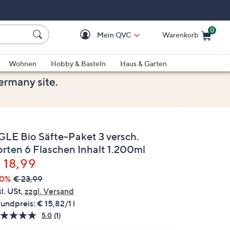
0
Mein QVC
Warenkorb
Einkaufswagen ist le
Wohnen
Hobby & Basteln
Haus & Garten
GLE Bio Säfte-Paket 3 versch.
orten 6 Flaschen Inhalt 1.200ml
elöscht
 18,99
20%
€ 23,99
kl. USt,
zzgl. Versand
undpreis:
€ 15,82/1 l
5.0
(1)
Bewertung
lesen.