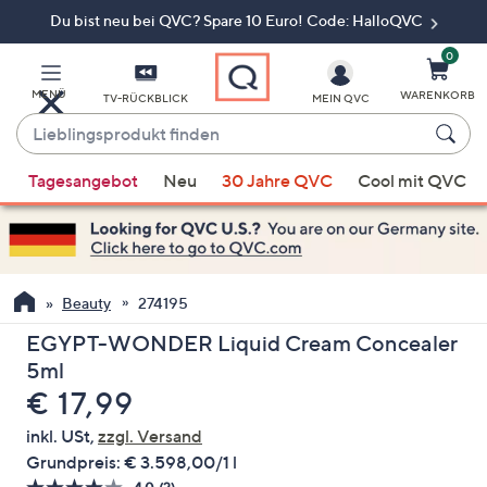
Du bist neu bei QVC? Spare 10 Euro! Code: HalloQVC
Zum
Hauptinhalt
springen
0
MENÜ
WARENKORB
TV-RÜCKBLICK
MEIN QVC
Lieblingsprodukt
finden
Wenn
Tagesangebot
Neu
30 Jahre QVC
Cool mit QVC
Vorschläge
verfügbar
sind,
verwenden
Sie
Beauty
274195
die
EGYPT-WONDER Liquid Cream Concealer
Pfeiltasten
5ml
nach
Gelöscht
€ 17,99
oben
und
inkl. USt,
zzgl. Versand
nach
Grundpreis:
€ 3.598,00/1 l
unten