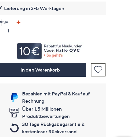
lesen.
Lieferung in 3-5 Werktagen
Link
auf
derselben
nge:
Seite.
In den Warenkorb
Bezahlen mit PayPal & Kauf auf
Rechnung
Über 1,5 Millionen
Produktbewertungen
30 Tage Rückgabegarantie &
kostenloser Rückversand