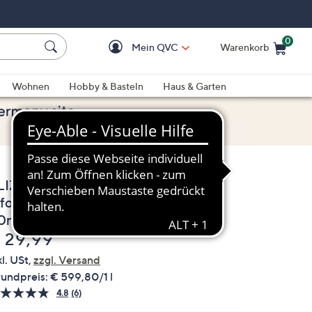
0
Mein QVC
Warenkorb
Einkaufswagen ist le
Wohnen
Hobby & Basteln
Haus & Garten
LIZABETH GRANT Collagen Re-
nforce White Pearl Augencreme
0ml
elöscht
 29,99
kl. USt,
zzgl. Versand
undpreis:
€ 599,80/1 l
4.8
(6)
6
Bewertungen