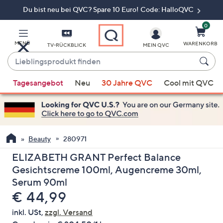
Du bist neu bei QVC? Spare 10 Euro! Code: HalloQVC
Zum
Hauptinhalt
springen
0
MENÜ
WARENKORB
TV-RÜCKBLICK
MEIN QVC
Lieblingsprodukt
finden
Wenn
Tagesangebot
Neu
30 Jahre QVC
Cool mit QVC
Vorschläge
verfügbar
sind,
verwenden
Sie
Beauty
280971
die
ELIZABETH GRANT Perfect Balance
Pfeiltasten
Gesichtscreme 100ml, Augencreme 30ml,
nach
Serum 90ml
oben
Gelöscht
€ 44,99
und
nach
inkl. USt,
zzgl. Versand
unten