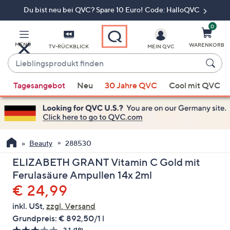
Du bist neu bei QVC? Spare 10 Euro! Code: HalloQVC
Zum
Hauptinhalt
springen
0
MENÜ
WARENKORB
TV-RÜCKBLICK
MEIN QVC
Lieblingsprodukt
finden
Wenn
Tagesangebot
Neu
30 Jahre QVC
Cool mit QVC
Vorschläge
verfügbar
sind,
verwenden
Sie
Beauty
288530
die
ELIZABETH GRANT Vitamin C Gold mit
Pfeiltasten
Ferulasäure Ampullen 14x 2ml
nach
Gelöscht
€ 24,99
oben
und
inkl. USt,
zzgl. Versand
nach
Grundpreis:
€ 892,50/1 l
unten