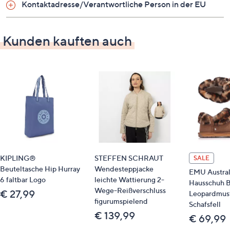
Kontaktadresse/Verantwortliche Person in der EU
Kunden kauften auch
KIPLING®
STEFFEN SCHRAUT
SALE
Beuteltasche Hip Hurray
Wendesteppjacke
EMU Austra
6 faltbar Logo
leichte Wattierung 2-
Hausschuh 
Wege-Reißverschluss
€ 27,99
Leopardmus
figurumspielend
Schafsfell
€ 139,99
€ 69,99