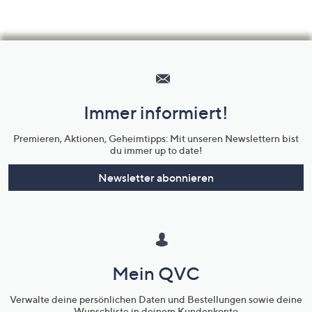
Hilfeseiten,
Service
und
Immer informiert!
Unternehmensinformationen
Premieren, Aktionen, Geheimtipps: Mit unseren Newslettern bist
du immer up to date!
Newsletter abonnieren
Mein QVC
Verwalte deine persönlichen Daten und Bestellungen sowie deine
Wunschliste in deinem Kundenkonto