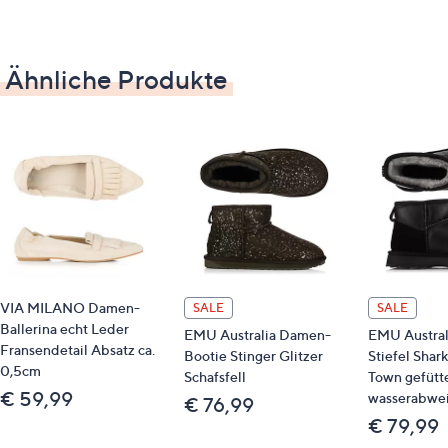
Ähnliche Produkte
VIA MILANO Damen-
SALE
SALE
Ballerina echt Leder
EMU Australia Damen-
EMU Austra
Fransendetail Absatz ca.
Bootie Stinger Glitzer
Stiefel Shar
0,5cm
Schafsfell
Town gefütt
€ 59,99
wasserabwe
€ 76,99
€ 79,99