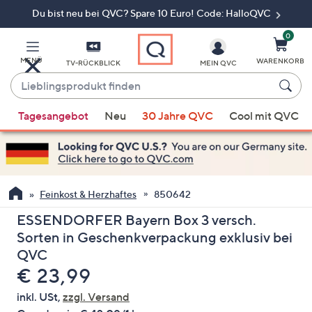
Du bist neu bei QVC? Spare 10 Euro! Code: HalloQVC
Zum
Hauptinhalt
springen
0
MENÜ
WARENKORB
TV-RÜCKBLICK
MEIN QVC
Lieblingsprodukt
finden
Wenn
Tagesangebot
Neu
30 Jahre QVC
Cool mit QVC
Vorschläge
verfügbar
sind,
verwenden
Sie
Feinkost & Herzhaftes
850642
die
ESSENDORFER Bayern Box 3 versch.
Pfeiltasten
Sorten in Geschenkverpackung exklusiv bei
nach
QVC
oben
Gelöscht
€ 23,99
und
nach
inkl. USt,
zzgl. Versand
unten