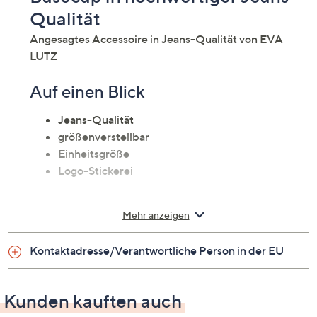
Qualität
Angesagtes Accessoire in Jeans-Qualität von EVA
LUTZ
Auf einen Blick
Jeans-Qualität
größenverstellbar
Einheitsgröße
Logo-Stickerei
Material
Mehr anzeigen
100 % Baumwolle
Kontaktadresse/Verantwortliche Person in der EU
Pflege
Kunden kauften auch
Normalwäsche 30°