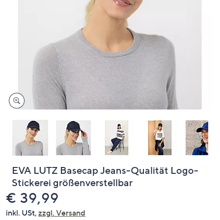
oder
wischen
Sie
auf
Touch-
Geräten
nach
links
bzw.
rechts,
um
diese
anzuzeigen.
EVA LUTZ Basecap Jeans-Qualität Logo-
Stickerei größenverstellbar
Gelöscht
€ 39,99
inkl. USt,
zzgl. Versand