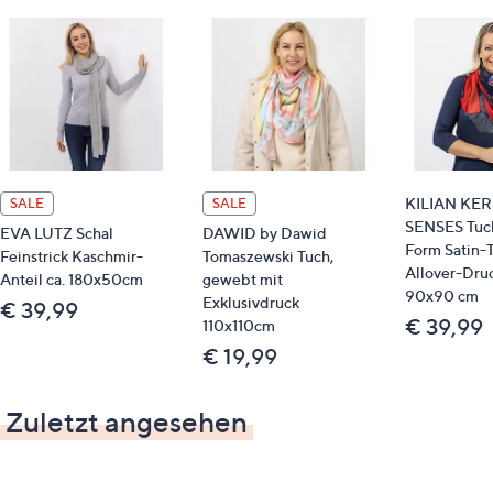
KILIAN KE
SALE
SALE
SENSES Tuch
EVA LUTZ Schal
DAWID by Dawid
Form Satin-
Feinstrick Kaschmir-
Tomaszewski Tuch,
Allover-Druc
Anteil ca. 180x50cm
gewebt mit
90x90 cm
Exklusivdruck
€ 39,99
€ 39,99
110x110cm
€ 19,99
Zuletzt angesehen