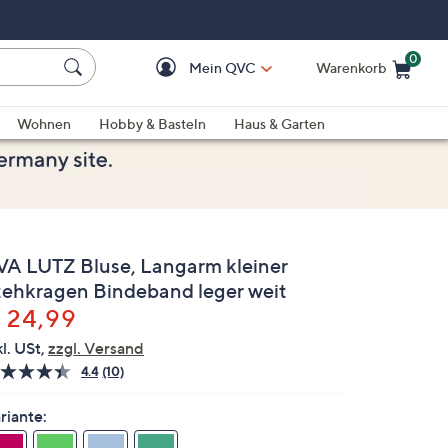
0
Mein QVC
Warenkorb
Einkaufswagen ist le
Wohnen
Hobby & Basteln
Haus & Garten
VA LUTZ Bluse, Langarm kleiner
tehkragen Bindeband leger weit
elöscht
 24,99
kl. USt,
zzgl. Versand
4.4
(10)
10
Bewertungen
lesen.
riante:
Link
auf