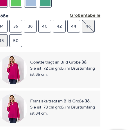
derselben
Seite.
Größentabelle
öße:
34
36
38
40
42
44
46
48
50
Colette trägt im Bild Größe
36
.
Sie ist 172 cm groß, ihr Brustumfang
ist 86 cm.
Franziska trägt im Bild Größe
36
.
Sie ist 173 cm groß, ihr Brustumfang
ist 84 cm.