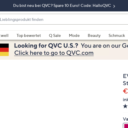
Du bist neu bei QVC? Spare 10 Euro! Code: HalloQVC
eblingsprodukt
nden
enn
rschläge
:well
Top bewertet
Q Sale
Mode
Beauty
Schmuck
rfügbar
nd,
erwenden
e
e
E
eiltasten
ach
S
ben
G
€
nd
in
ach
nten
der
Va
ischen