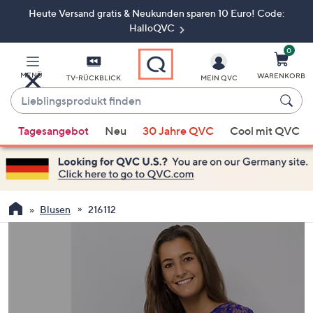
Heute Versand gratis & Neukunden sparen 10 Euro! Code:
Zum
Hauptinhalt
HalloQVC
springen
0
MENÜ
WARENKORB
TV-RÜCKBLICK
MEIN QVC
Lieblingsprodukt
finden
Wenn
Tagesangebot
Neu
30 Jahre QVC
Cool mit QVC
Vorschläge
verfügbar
sind,
verwenden
Sie
Blusen
216112
die
Pfeiltasten
nach
oben
und
nach