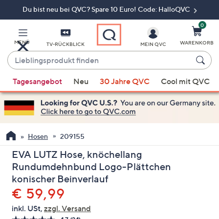
Du bist neu bei QVC? Spare 10 Euro! Code: HalloQVC
Zum
Hauptinhalt
springen
0
MENÜ
WARENKORB
TV-RÜCKBLICK
MEIN QVC
Lieblingsprodukt
finden
Wenn
Tagesangebot
Neu
30 Jahre QVC
Cool mit QVC
Vorschläge
verfügbar
sind,
verwenden
Sie
Hosen
209155
die
EVA LUTZ Hose, knöchellang
Pfeiltasten
Rundumdehnbund Logo-Plättchen
nach
konischer Beinverlauf
oben
Gelöscht
€ 59,99
und
nach
inkl. USt,
zzgl. Versand
unten