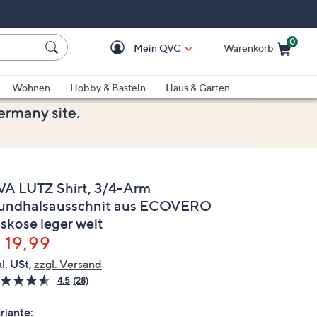
0
Mein QVC
Warenkorb
Einkaufswagen ist le
Wohnen
Hobby & Basteln
Haus & Garten
VA LUTZ Shirt, 3/4-Arm
undhalsausschnit aus ECOVERO
iskose leger weit
elöscht
 19,99
kl. USt,
zzgl. Versand
4.5
(28)
28
Bewertungen
lesen.
riante: