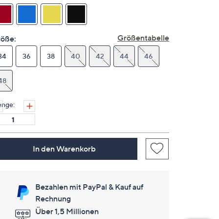
Link
auf
derselben
Seite.
Größentabelle
öße:
34
36
38
40
42
44
46
48
nge:
In den Warenkorb
Bezahlen mit PayPal & Kauf auf
Rechnung
Über 1,5 Millionen