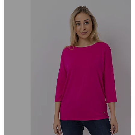
Bewertungen
lesen.
oder
Link
wischen
auf
derselben
Sie
Seite.
auf
Touch-
Geräten
nach
links
bzw.
rechts,
um
diese
anzuzeigen.