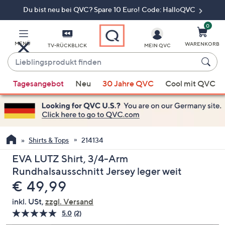
Du bist neu bei QVC? Spare 10 Euro! Code: HalloQVC
Zum
Hauptinhalt
springen
0
MENÜ
WARENKORB
TV-RÜCKBLICK
MEIN QVC
Lieblingsprodukt
finden
Wenn
Tagesangebot
Neu
30 Jahre QVC
Cool mit QVC
Vorschläge
verfügbar
sind,
verwenden
Sie
Shirts & Tops
214134
die
EVA LUTZ Shirt, 3/4-Arm
Pfeiltasten
Rundhalsausschnitt Jersey leger weit
nach
Gelöscht
€ 49,99
oben
und
inkl. USt,
zzgl. Versand
nach
5.0
(2)
2
unten