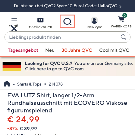
Du bist neu bei QVC? Spare 10 Euro! Code: HalloQVC
Zum
Hauptinhalt
springen
0
MENÜ
WARENKORB
TV-RÜCKBLICK
MEIN QVC
Lieblingsprodukt
finden
Wenn
Tagesangebot
Neu
30 Jahre QVC
Cool mit QVC
Vorschläge
verfügbar
sind,
verwenden
Sie
Shirts & Tops
214078
die
EVA LUTZ Shirt, langer 1/2-Arm
Pfeiltasten
Rundhalsausschnitt mit ECOVERO Viskose
nach
figurumspielend
oben
Gelöscht
€ 24,99
und
nach
-37%
€ 39,99
unten