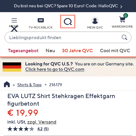
Du bist neu bei QVC? Spare 10 Euro! Code: HalloQVC
Zum
Hauptinhalt
springen
0
MENÜ
WARENKORB
TV-RÜCKBLICK
MEIN QVC
Lieblingsprodukt
finden
Wenn
Tagesangebot
Neu
30 Jahre QVC
Cool mit QVC
Vorschläge
verfügbar
sind,
verwenden
Sie
Shirts & Tops
216179
die
EVA LUTZ Shirt Stehkragen Effektgarn
Pfeiltasten
figurbetont
nach
Gelöscht
€ 19,99
oben
und
inkl. USt,
zzgl. Versand
nach
4.2
(5)
5
unten