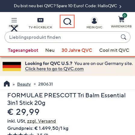
Du bist neu bei QVC? Spare 10 Euro! Code: HalloQVC
Zum
Hauptinhalt
springen
0
MENÜ
WARENKORB
TV-RÜCKBLICK
MEIN QVC
Lieblingsprodukt
finden
Wenn
Tagesangebot
Neu
30 Jahre QVC
Cool mit QVC
Vorschläge
verfügbar
sind,
verwenden
Sie
Beauty
280631
die
FORMULAE PRESCOTT Tri Balm Essential
Pfeiltasten
3in1 Stick 20g
nach
Gelöscht
€ 29,99
oben
und
inkl. USt,
zzgl. Versand
nach
Grundpreis:
€ 1.499,50/1 kg
unten