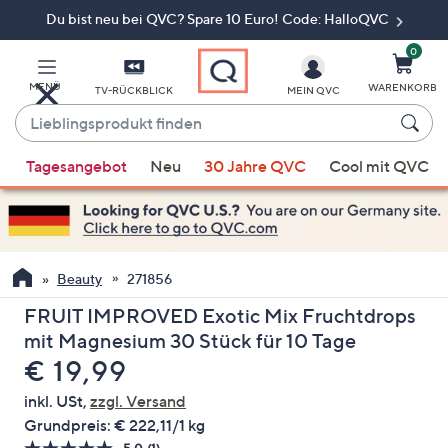
Du bist neu bei QVC? Spare 10 Euro! Code: HalloQVC
Zum
Hauptinhalt
springen
0
MENÜ
WARENKORB
TV-RÜCKBLICK
MEIN QVC
Lieblingsprodukt
finden
Wenn
Tagesangebot
Neu
30 Jahre QVC
Cool mit QVC
Vorschläge
verfügbar
sind,
verwenden
Sie
Beauty
271856
die
FRUIT IMPROVED Exotic Mix Fruchtdrops
Pfeiltasten
mit Magnesium 30 Stück für 10 Tage
nach
Gelöscht
€ 19,99
oben
und
inkl. USt,
zzgl. Versand
nach
Grundpreis:
€ 222,11/1 kg
unten