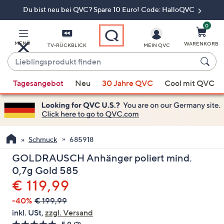
Du bist neu bei QVC? Spare 10 Euro! Code: HalloQVC
Zum
Hauptinhalt
springen
0
MENÜ
WARENKORB
TV-RÜCKBLICK
MEIN QVC
Lieblingsprodukt
finden
Wenn
Tagesangebot
Neu
30 Jahre QVC
Cool mit QVC
Vorschläge
verfügbar
sind,
verwenden
Sie
Schmuck
685918
die
GOLDRAUSCH Anhänger poliert mind.
Pfeiltasten
0,7g Gold 585
nach
Gelöscht
€ 119,99
oben
und
-40%
€ 199,99
nach
inkl. USt,
zzgl. Versand
unten