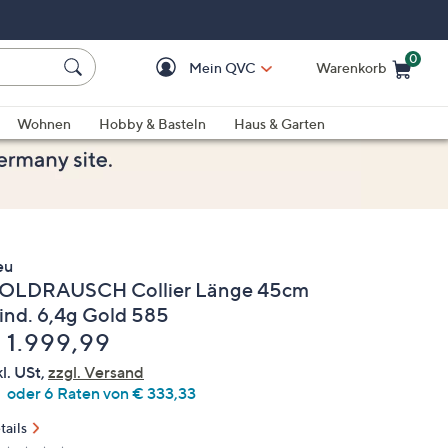
0
Mein QVC
Warenkorb
Einkaufswagen ist le
Wohnen
Hobby & Basteln
Haus & Garten
eu
OLDRAUSCH Collier Länge 45cm
ind. 6,4g Gold 585
elöscht
 1.999,99
kl. USt,
zzgl. Versand
oder 6 Raten von € 333,33
tails