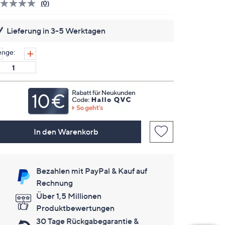
(0)
Bisher
gibt
es
Lieferung in 3-5 Werktagen
keine
Bewertungen
für
nge:
dieses
Produkt..
Link
auf
derselben
Seite.
In den Warenkorb
Bezahlen mit PayPal & Kauf auf
Rechnung
Über 1,5 Millionen
Produktbewertungen
30 Tage Rückgabegarantie &