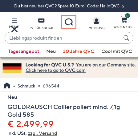
Du bist neu bei QVC? Spare 10 Euro! Code: HalloQVC
Zum
Hauptinhalt
springen
0
MENÜ
WARENKORB
TV-RÜCKBLICK
MEIN QVC
Lieblingsprodukt
finden
Wenn
Tagesangebot
Neu
30 Jahre QVC
Cool mit QVC
Vorschläge
verfügbar
sind,
verwenden
Sie
Schmuck
696544
die
Neu
Pfeiltasten
GOLDRAUSCH Collier poliert mind. 7,1g
nach
oben
Gold 585
und
Gelöscht
€ 2.499,99
nach
inkl. USt,
zzgl. Versand
unten