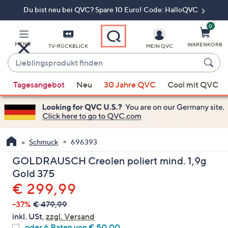
Du bist neu bei QVC? Spare 10 Euro! Code: HalloQVC
Zum
Hauptinhalt
springen
0
MENÜ
WARENKORB
TV-RÜCKBLICK
MEIN QVC
Lieblingsprodukt
finden
Wenn
Tagesangebot
Neu
30 Jahre QVC
Cool mit QVC
Vorschläge
verfügbar
sind,
verwenden
Sie
Schmuck
696393
die
GOLDRAUSCH Creolen poliert mind. 1,9g
Pfeiltasten
Gold 375
nach
Gelöscht
€ 299,99
oben
und
-37%
€ 479,99
nach
inkl. USt,
zzgl. Versand
unten
oder 6 Raten von € 50,00