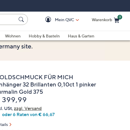
0
Mein QVC
Warenkorb
Einkaufswagen ist le
Wohnen
Hobby & Basteln
Haus & Garten
OLDSCHMUCK FÜR MICH
nhänger 32 Brillanten 0,10ct 1 pinker
urmalin Gold 375
elöscht
 399,99
kl. USt,
zzgl. Versand
oder 6 Raten von € 66,67
tails