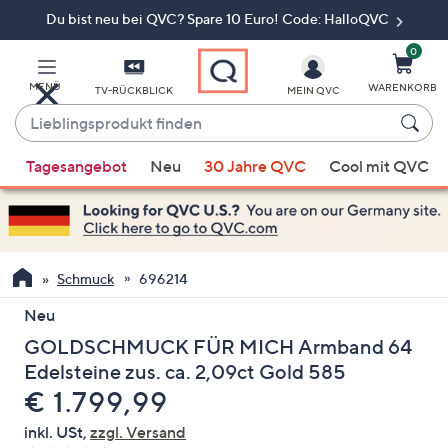
Du bist neu bei QVC? Spare 10 Euro! Code: HalloQVC
Zum
Hauptinhalt
springen
0
MENÜ
WARENKORB
TV-RÜCKBLICK
MEIN QVC
Lieblingsprodukt
finden
Wenn
Tagesangebot
Neu
30 Jahre QVC
Cool mit QVC
Vorschläge
verfügbar
sind,
verwenden
Sie
Schmuck
696214
die
Neu
Pfeiltasten
GOLDSCHMUCK FÜR MICH Armband 64
nach
oben
Edelsteine zus. ca. 2,09ct Gold 585
und
Gelöscht
€ 1.799,99
nach
inkl. USt,
zzgl. Versand
unten