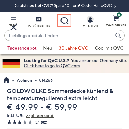
Du bist neu bei QVC? Spare 10 Euro! Code: HalloQVC
Zum
Hauptinhalt
springen
0
MENÜ
WARENKORB
TV-RÜCKBLICK
MEIN QVC
Lieblingsprodukt
finden
Wenn
Tagesangebot
Neu
30 Jahre QVC
Cool mit QVC
Vorschläge
verfügbar
sind,
verwenden
Sie
Wohnen
814266
die
GOLDWOLKE Sommerdecke kühlend &
Pfeiltasten
temperaturregulierend extra leicht
nach
€ 49,99 - € 59,99
oben
und
inkl. USt,
zzgl. Versand
nach
3.1
(82)
82
unten