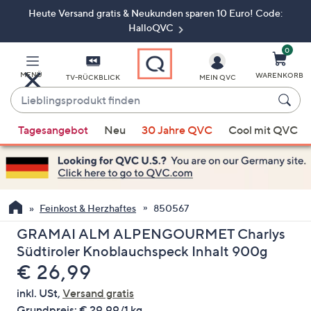
Heute Versand gratis & Neukunden sparen 10 Euro! Code:
Zum
Hauptinhalt
HalloQVC
springen
0
MENÜ
WARENKORB
TV-RÜCKBLICK
MEIN QVC
Lieblingsprodukt
finden
Wenn
Tagesangebot
Neu
30 Jahre QVC
Cool mit QVC
Vorschläge
verfügbar
sind,
verwenden
Sie
Feinkost & Herzhaftes
850567
die
GRAMAI ALM ALPENGOURMET Charlys
Pfeiltasten
Südtiroler Knoblauchspeck Inhalt 900g
nach
Gelöscht
€ 26,99
oben
und
inkl. USt,
Versand gratis
nach
Grundpreis:
€ 29,99/1 kg