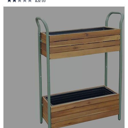
2.0
(1)
Bewertung
oder
lesen.
Link
wischen
auf
Sie
derselben
Seite.
auf
Touch-
Geräten
nach
links
bzw.
rechts,
um
diese
anzuzeigen.