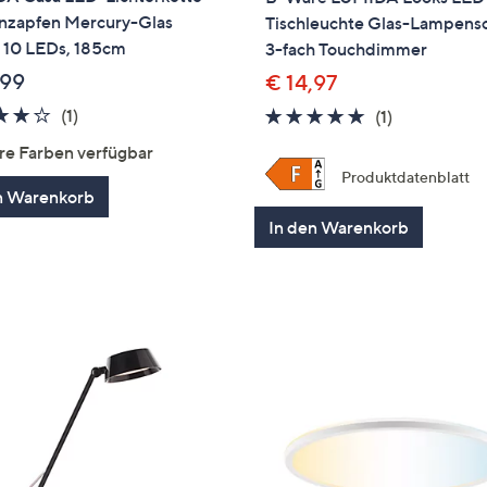
nzapfen Mercury-Glas
Tischleuchte Glas-Lampens
, 10 LEDs, 185cm
3-fach Touchdimmer
,99
€ 14,97
4.0
1
(1)
5.0
1
(1)
von
Bewertungen
von
Bewertung
re Farben verfügbar
5
5
Produktdatenblatt
n Warenkorb
In den Warenkorb