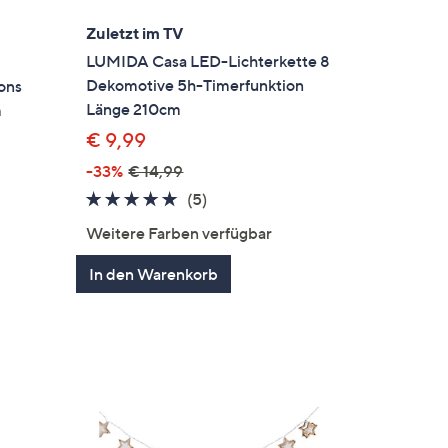
Zuletzt im TV
LUMIDA Casa LED-Lichterkette 8
Dekomotive 5h-Timerfunktion
ons
Länge 210cm
m
€ 9,99
-33%
€ 14,99
en
4.8
5
(5)
von
Bewertungen
Weitere Farben verfügbar
5
In den Warenkorb