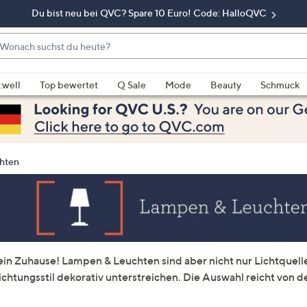
Du bist neu bei QVC? Spare 10 Euro! Code: HalloQVC
onach
chst
enn
u
rschläge
:well
Top bewertet
Q Sale
Mode
Beauty
Schmuck
eute?
rfügbar
nd,
erwenden
e
hten
e
eiltasten
ach
ben
nd
ach
dein Zuhause! Lampen & Leuchten sind aber nicht nur Lichtquell
nten
chtungsstil dekorativ unterstreichen. Die Auswahl reicht von de
der
ischen