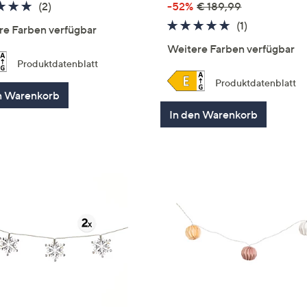
5.0
2
(2)
-52%
€ 189,99
von
Bewertungen
5.0
1
(1)
re Farben verfügbar
5
von
Bewertung
Weitere Farben verfügbar
5
Produktdatenblatt
Produktdatenblatt
n Warenkorb
In den Warenkorb