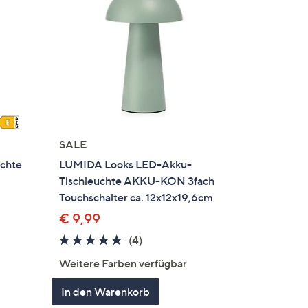
SALE
chte
LUMIDA Looks LED-Akku-
Tischleuchte AKKU-KON 3fach
Touchschalter ca. 12x12x19,6cm
€ 9,99
5.0
4
(4)
en
von
Bewertungen
Weitere Farben verfügbar
5
In den Warenkorb