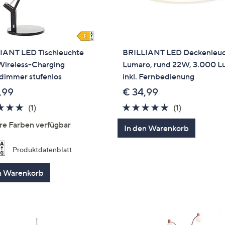
IANT LED Tischleuchte
BRILLIANT LED Deckenleu
Wireless-Charging
Lumaro, rund 22W, 3.000 
dimmer stufenlos
inkl. Fernbedienung
,99
€ 34,99
5.0
1
5.0
1
(1)
(1)
von
Bewertungen
von
Bewertung
re Farben verfügbar
In den Warenkorb
5
5
Produktdatenblatt
n Warenkorb