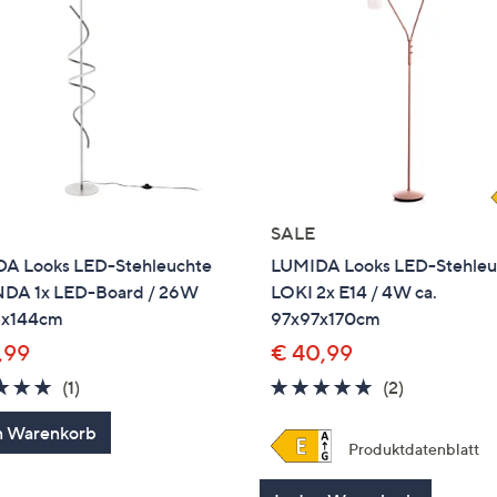
SALE
A Looks LED-Stehleuchte
LUMIDA Looks LED-Stehleu
A 1x LED-Board / 26W
LOKI 2x E14 / 4W ca.
5x144cm
97x97x170cm
,99
€ 40,99
5.0
1
5.0
2
(1)
(2)
von
Bewertungen
von
Bewertung
n Warenkorb
5
5
Produktdatenblatt