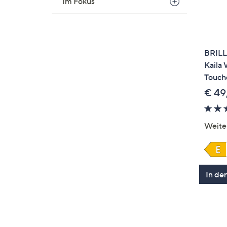
Im Fokus
BRILL
Kaila 
Touch
€ 49
Weite
In de