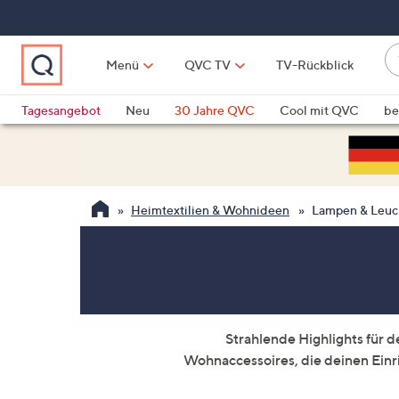
Zum
Hauptinhalt
springen
W
Menü
QVC TV
TV-Rückblick
su
W
d
Vo
Tagesangebot
Neu
30 Jahre QVC
Cool mit QVC
be
h
ve
QLINARISCH
Technik
si
v
Si
Heimtextilien & Wohnideen
Lampen & Leuc
di
Pf
n
o
u
n
Strahlende Highlights für 
u
Wohnaccessoires, die deinen Einri
o
w