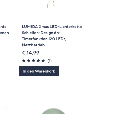
chte
LUMIDA Xmas LED-Lichterkette
Lumen
Schleifen-Design 6h-
Timerfunktion 120 LEDs,
Netzbetrieb
€ 14,99
en
5.0
1
(1)
von
Bewertungen
In den Warenkorb
5