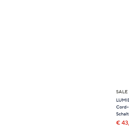
SALE
LUMID
Cord-
Schal
€ 43