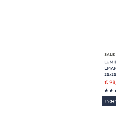
SALE
LUMID
EMAND
25x2
€ 98
In de