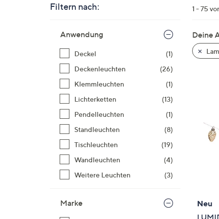
Si
Filtern nach:
1 - 75 vo
au
Zur
T
Anwendung
Deine 
Produktliste
G
springen
n
Lam
Deckel
(1)
li
Deckenleuchten
(26)
b
Klemmleuchten
(1)
re
u
Lichterketten
(13)
di
Pendelleuchten
(1)
an
Standleuchten
(8)
Tischleuchten
(19)
Wandleuchten
(4)
Weitere Leuchten
(3)
Marke
Neu
LUMID