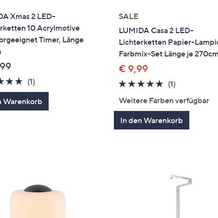
A Xmas 2 LED-
SALE
rketten 10 Acrylmotive
LUMIDA Casa 2 LED-
orgeeignet Timer, Länge
Lichterketten Papier-Lampi
m
Farbmix-Set Länge je 270c
,99
€ 9,99
5.0
1
(1)
5.0
1
(1)
von
Bewertungen
von
Bewertung
Weitere Farben verfügbar
n Warenkorb
5
5
In den Warenkorb