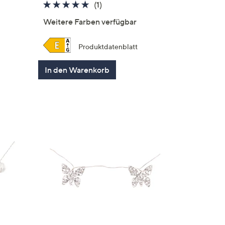
5.0
1
(1)
von
Bewertungen
Weitere Farben verfügbar
5
en
Produktdatenblatt
In den Warenkorb