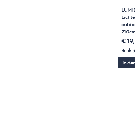
LUMID
Lichte
outdo
210c
€ 19
In de