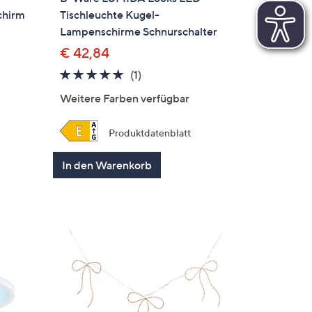
chirm
Tischleuchte Kugel-
Lampenschirme Schnurschalter
€ 42,84
5.0
1
(1)
en
von
Bewertungen
Weitere Farben verfügbar
5
Produktdatenblatt
In den Warenkorb