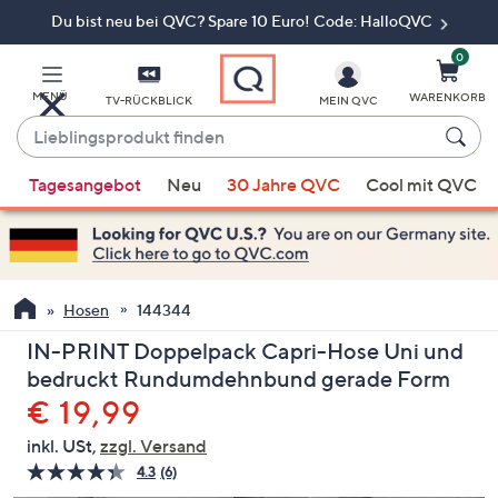
Du bist neu bei QVC? Spare 10 Euro! Code: HalloQVC
Zum
Hauptinhalt
springen
0
MENÜ
WARENKORB
TV-RÜCKBLICK
MEIN QVC
Lieblingsprodukt
finden
Wenn
Tagesangebot
Neu
30 Jahre QVC
Cool mit QVC
Vorschläge
verfügbar
sind,
verwenden
Sie
Hosen
144344
die
IN-PRINT Doppelpack Capri-Hose Uni und
Pfeiltasten
bedruckt Rundumdehnbund gerade Form
nach
Gelöscht
€ 19,99
oben
und
inkl. USt,
zzgl. Versand
nach
4.3
(6)
6
unten