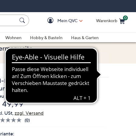
0
Mein QVC
Warenkorb
Einkaufswagen ist le
Wohnen
Hobby & Basteln
Haus & Garten
N-PRINT Hose, 7/8-Länge
undumdehnbund Allover-Druck
eu
elöscht
 49,99
kl. USt,
zzgl. Versand
(0)
Bisher
gibt
es
riante: