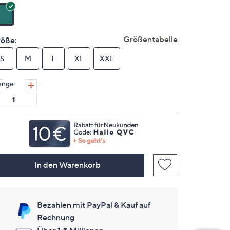
keine
Bewertungen
für
dieses
Produkt..
Größentabelle
öße:
Link
auf
S
M
derselben
L
XL
XXL
Seite.
nge:
In den Warenkorb
Bezahlen mit PayPal & Kauf auf
Rechnung