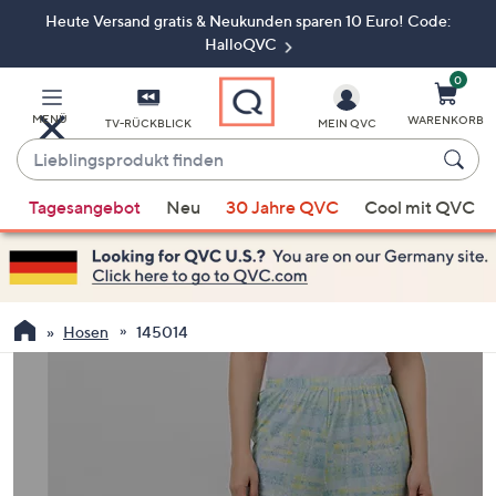
Heute Versand gratis & Neukunden sparen 10 Euro! Code:
Zum
Hauptinhalt
HalloQVC
springen
0
MENÜ
WARENKORB
TV-RÜCKBLICK
MEIN QVC
Lieblingsprodukt
finden
Wenn
Tagesangebot
Neu
30 Jahre QVC
Cool mit QVC
Vorschläge
verfügbar
sind,
verwenden
Sie
Hosen
145014
die
Pfeiltasten
nach
oben
und
nach